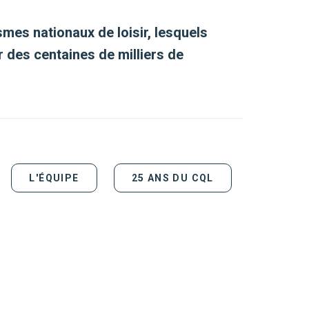
smes nationaux de loisir
,
lesquels
r des
centaines de milliers de
L'ÉQUIPE
25 ANS DU CQL