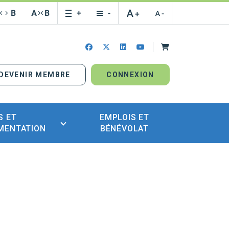
Panier
facebook
x-twitter
linkedin
youtube
DEVENIR MEMBRE
CONNEXION
S ET
EMPLOIS ET
MENTATION
BÉNÉVOLAT