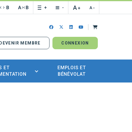
Panier
facebook
x-twitter
linkedin
youtube
DEVENIR MEMBRE
CONNEXION
S ET
EMPLOIS ET
MENTATION
BÉNÉVOLAT