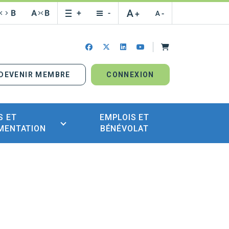
Panier
facebook
x-twitter
linkedin
youtube
DEVENIR MEMBRE
CONNEXION
S ET
EMPLOIS ET
MENTATION
BÉNÉVOLAT