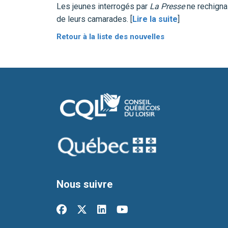
Les jeunes interrogés par
La Presse
ne rechignai
de leurs camarades. [
Lire la suite
]
Retour à la liste des nouvelles
Nous suivre
facebook
x-twitter
linkedin
youtube